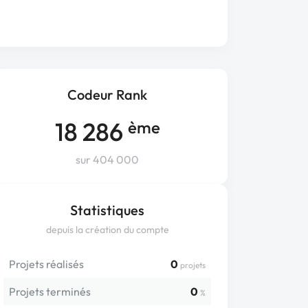
Codeur Rank
18 286
ème
sur 404 000
Statistiques
depuis la création du compte
Projets réalisés
0
projets
Projets terminés
0
%