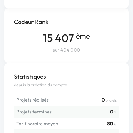
Codeur Rank
15 407
ème
sur 404 000
Statistiques
depuis la création du compte
Projets réalisés
0
projets
Projets terminés
0
%
Tarif horaire moyen
80
€