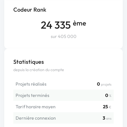
Codeur Rank
24 335
ème
sur 405 000
Statistiques
depuis la création du compte
Projets réalisés
0
projets
Projets terminés
0
%
Tarif horaire moyen
25
€
Dernière connexion
3
ans