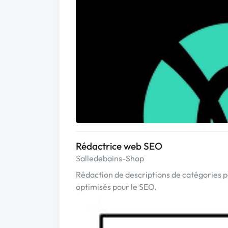
Rédactrice web SEO
Salledebains-Shop
Rédaction de descriptions de catégories 
optimisés pour le SEO.