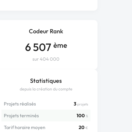
Codeur Rank
6 507
ème
sur 404 000
Statistiques
depuis la création du compte
Projets réalisés
3
projets
Projets terminés
100
%
Tarif horaire moyen
20
€