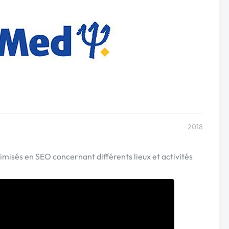
2018
timisés en SEO concernant différents lieux et activités