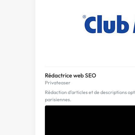
Rédactrice web SEO
Privateaser
Rédaction d’articles et de descriptions op
parisiennes.