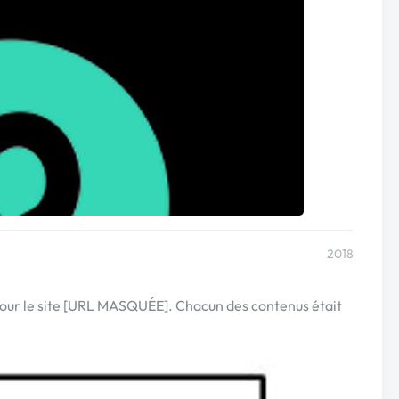
2018
pour le site [URL MASQUÉE]. Chacun des contenus était