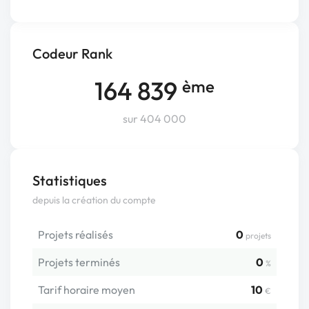
Codeur Rank
164 839
ème
sur 404 000
Statistiques
depuis la création du compte
Projets réalisés
0
projets
Projets terminés
0
%
Tarif horaire moyen
10
€