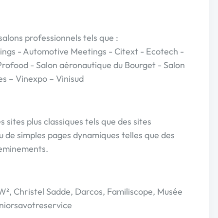
alons professionnels tels que :
ngs - Automotive Meetings - Citext - Ecotech -
Profood - Salon aéronautique du Bourget - Salon
es – Vinexpo – Vinisud
ites plus classiques tels que des sites
ou de simples pages dynamiques telles que des
heminements.
 AW², Christel Sadde, Darcos, Familiscope, Musée
eniorsavotreservice