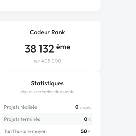
Codeur Rank
38 132
ème
sur 405 000
Statistiques
depuis la création du compte
Projets réalisés
0
projets
Projets terminés
0
%
Tarif horaire moyen
50
€