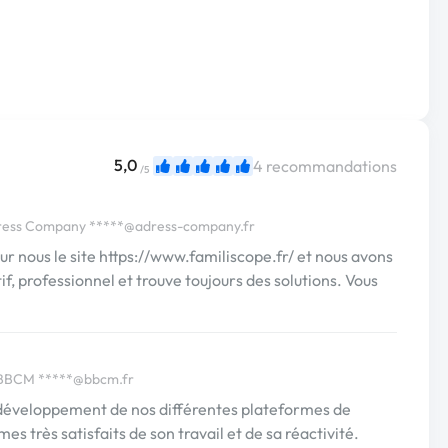
5,0
4 recommandations
/5
dress Company
*****@adress-company.fr
r nous le site https://www.familiscope.fr/ et nous avons
if, professionnel et trouve toujours des solutions. Vous
e BBCM
*****@bbcm.fr
u développement de nos différentes plateformes de
très satisfaits de son travail et de sa réactivité.