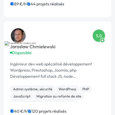
Web Analytics
89 €/h
44 projets réalisés
5,0
Jaroslaw Chmielewski
Disponible
Ingénieur dev web spécailisé développement
Wordpress, Prestashop, Joomla, php
Développement full stack JS, node
Scrapping/extraction données web Développement
chat temp réel : [URL MASQUÉE], webrtc
Admin système, sécurité
WordPress
PHP
JavaScript
Migration ou refonte de site
Base de données
CSS, HTML, XML
Création de site internet
Joomla
40 €/h
120 projets réalisés