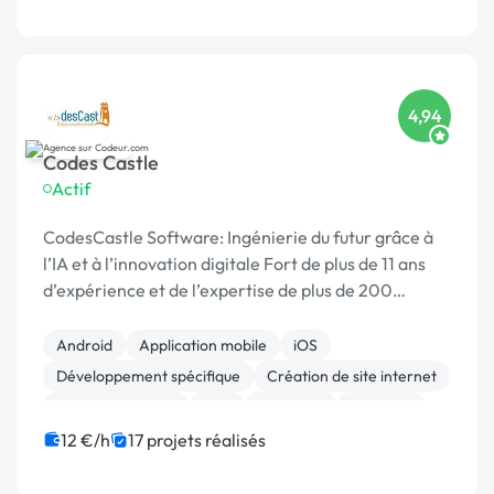
4,94
Codes Castle
Actif
CodesCastle Software: Ingénierie du futur grâce à
l’IA et à l’innovation digitale Fort de plus de 11 ans
d’expérience et de l’expertise de plus de 200
professionnels, CodesCastle Software est un ac
Android
Application mobile
iOS
Développement spécifique
Création de site internet
Site E-commerce
PHP
Full-stack
Symfony
SaaS
12 €/h
17 projets réalisés