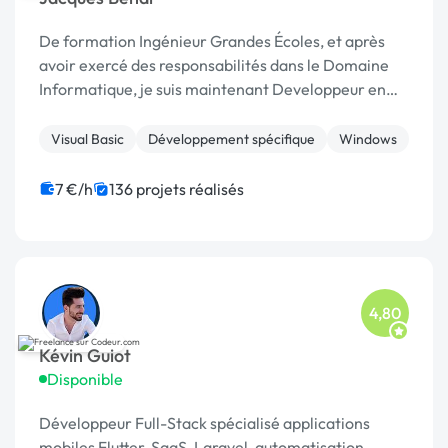
De formation Ingénieur Grandes Écoles, et après
avoir exercé des responsabilités dans le Domaine
Informatique, je suis maintenant Developpeur en
Freelance et prends en charge des missions en
Télétravail. Je travaille exclusivement sur les outils
Visual Basic
Développement spécifique
Windows
...
7 €/h
136 projets réalisés
4,80
Kévin Guiot
Disponible
Développeur Full-Stack spécialisé applications
mobiles Flutter, SaaS, Laravel, automatisation,