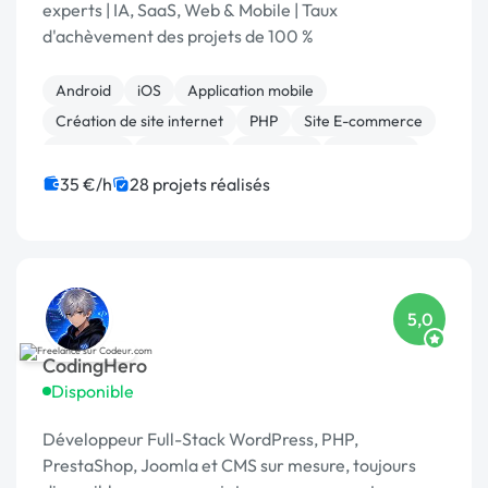
experts | IA, SaaS, Web & Mobile | Taux
d'achèvement des projets de 100 %
Android
iOS
Application mobile
Création de site internet
PHP
Site E-commerce
Full-stack
AngularJS
Back-end
Front-end
35 €/h
28 projets réalisés
5,0
CodingHero
Disponible
Développeur Full-Stack WordPress, PHP,
PrestaShop, Joomla et CMS sur mesure, toujours