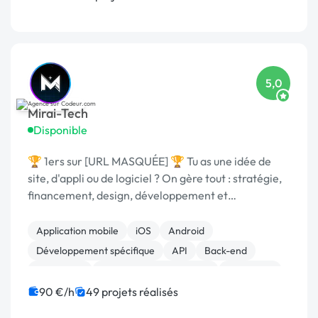
5,0
Mirai-Tech
Disponible
🏆 1ers sur [URL MASQUÉE] 🏆 Tu as une idée de
site, d'appli ou de logiciel ? On gère tout : stratégie,
financement, design, développement et
commercialisation.
Application mobile
iOS
Android
Développement spécifique
API
Back-end
JavaScript
Création de site internet
Front-end
Full-stack
90 €/h
49 projets réalisés