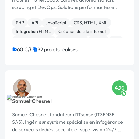
scraping et DevOps. Solutions performantes et
scalables 🚀 Top 5 Codeur Awards 2024
PHP
API
JavaScript
CSS, HTML, XML
Integration HTML
Création de site internet
Application mobile
Ruby on Rails
Paypal
iOS
60 €/h
92 projets réalisés
4,90
Samuel Chesnel
Samuel Chesnel, fondateur d'ITsense (ITSENSE
SAS). Ingénieur système spécialisé en infogérance
de serveurs dédiés, sécurité et supervision 24/7.
Plus de 15 ans à gérer, sécuriser et dépanner des