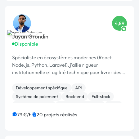
4,89
Jayan Grondin
Disponible
Spécialiste en écosystèmes modernes (React,
Node.js, Python, Laravel), j'allie rigueur
institutionnelle et agilité technique pour livrer des
produits digitaux sécurisés et innovants.
Développement spécifique
API
Système de paiement
Back-end
Full-stack
Application mobile
Experience utilisateur
SaaS
Chatbot
JavaScript
79 €/h
20 projets réalisés