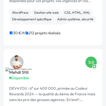
disponible pour vos projets, vos urgences et vos
interventions rapides.
WordPress
Gestion site web
CSS, HTML, XML
Développement spécifique
Admin système, sécurité
PHP
Migration ou refonte de site
Site E-commerce
Prestashop
WooCommerce
30 €/h
212 projets réalisés
5,0
Mehdi Stili
Disponible
DEV4YOU : 6ᵉ sur 400 000, primée au Codeur
Rewards 2024 — la qualité du 6ème de France mais
sans les prix des grosses agences. En bref :
Probablement le meilleur rapport qualité/prix de la