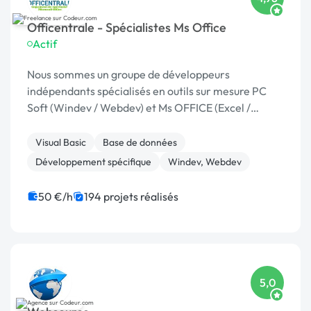
Officentrale - Spécialistes Ms Office
Actif
Nous sommes un groupe de développeurs
indépendants spécialisés en outils sur mesure PC
Soft (Windev / Webdev) et Ms OFFICE (Excel /
Access). Depuis 2012, nous avons développé des
centaines applications. Toujours intéressés par de
Visual Basic
Base de données
nouvelles co...
Développement spécifique
Windev, Webdev
50 €/h
194 projets réalisés
5,0