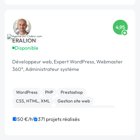
4,95
ERALION
Disponible
Développeur web, Expert WordPress, Webmaster
360°, Administrateur système
WordPress
PHP
Prestashop
CSS, HTML, XML
Gestion site web
Site E-commerce
Migration ou refonte de site
Admin système, sécurité
JavaScript
50 €/h
371 projets réalisés
Développement spécifique