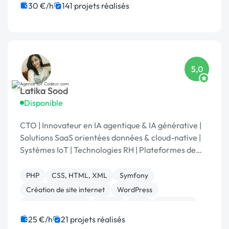
SEO / GEO
CSS, HTML, XML
Rédaction
30 €/h
141 projets réalisés
Charte graphique
5,0
Latika Sood
Disponible
CTO | Innovateur en IA agentique & IA générative |
Solutions SaaS orientées données & cloud-native |
Systèmes IoT | Technologies RH | Plateformes de
reporting ESG | +12 ans d’expérience en leadership
PHP
CSS, HTML, XML
Symfony
Création de site internet
WordPress
Application mobile
Python
C++
Front-end
Gestion de projet
25 €/h
21 projets réalisés