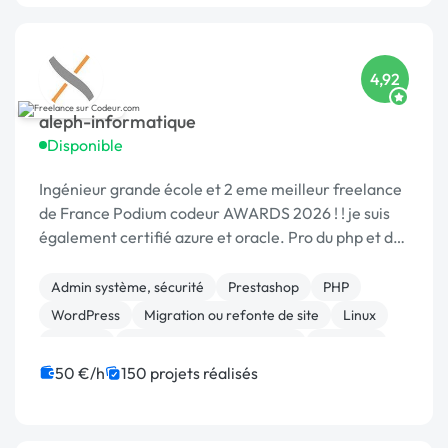
4,92
aleph-informatique
Disponible
Ingénieur grande école et 2 eme meilleur freelance
de France Podium codeur AWARDS 2026 ! ! je suis
également certifié azure et oracle. Pro du php et de
la sécurité
Admin système, sécurité
Prestashop
PHP
WordPress
Migration ou refonte de site
Linux
Sécurité
Développement spécifique
Magento
Maintenance
50 €/h
150 projets réalisés