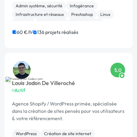
infr
Admin système, sécurité
Infogérance
Infrastructure et réseaux
Prestashop
Linux
Sécurité
Maintenance
Administration
Migration
Migration ou refonte de site
60 €/h
136 projets réalisés
5,0
Louis Jodon De Villeroché
Actif
Agence Shopify / WordPress primée, spécialisée
dans la création de sites pensés pour vos utilisateurs
& votre référencement.
WordPress
Création de site internet