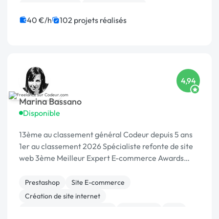
Gestion site web
Site E-commerce
CSS, HTML, XML
Maintenance
40 €/h
102 projets réalisés
Migration ou refonte de site
Charte graphique
4,94
Marina Bassano
Disponible
13ème au classement général Codeur depuis 5 ans
1er au classement 2026 Spécialiste refonte de site
web 3ème Meilleur Expert E-commerce Awards
2024 Dans le Top 10 du Meilleur Prestataire Awards
2024
Prestashop
Site E-commerce
Création de site internet
Migration ou refonte de site
WordPress
PHP