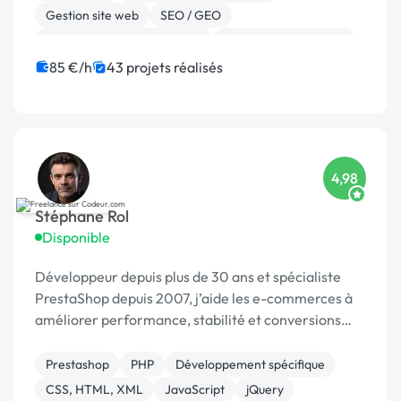
Gestion site web
SEO / GEO
Migration ou refonte de site
Experience utilisateur
Référencement, liens
Site E-commerce
85 €/h
43 projets réalisés
Landing page
Stripe
4,98
Stéphane Rol
Disponible
Développeur depuis plus de 30 ans et spécialiste
PrestaShop depuis 2007, j’aide les e-commerces à
améliorer performance, stabilité et conversions
grâce à des optimisations sur mesure.
Prestashop
PHP
Développement spécifique
CSS, HTML, XML
JavaScript
jQuery