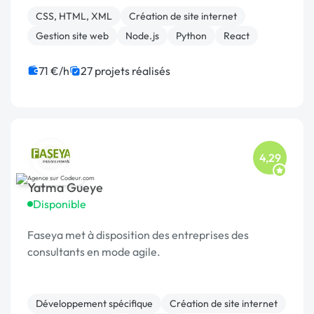
plateforme.
CSS, HTML, XML
Création de site internet
Gestion site web
Node.js
Python
React
71 €/h
27 projets réalisés
4,29
Yatma Gueye
Disponible
Faseya met à disposition des entreprises des
consultants en mode agile.
Développement spécifique
Création de site internet