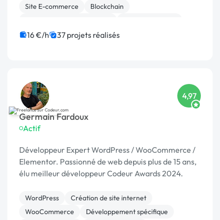
Site E-commerce
Blockchain
Migration ou refonte de site
Gestion de projet
IoT
Dropshipping
Ubercart
16 €/h
37 projets réalisés
Admin système, sécurité
4,97
Germain Fardoux
Actif
Développeur Expert WordPress / WooCommerce /
Elementor. Passionné de web depuis plus de 15 ans,
élu meilleur développeur Codeur Awards 2024.
WordPress
Création de site internet
WooCommerce
Développement spécifique