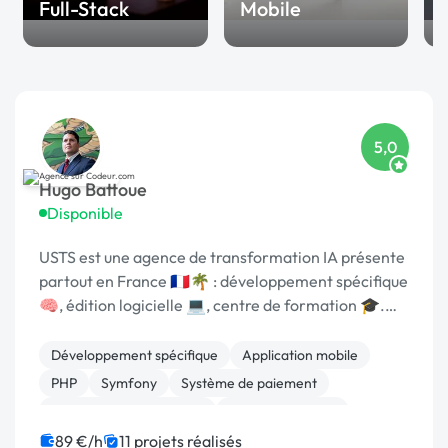
Full-Stack
Mobile
5,0
Hugo Battoue
Disponible
USTS est une agence de transformation IA présente
partout en France 🇫🇷🌴 : développement spécifique
🧠, édition logicielle 💻, centre de formation 🎓.
Agréée CII, CIR, Qualiopi, 1er [URL MASQUÉE] 🏆 !
Développement spécifique
Application mobile
PHP
Symfony
Système de paiement
Admin système, sécurité
CSS, HTML, XML
WordPress
Back-end
Full-stack
89 €/h
11 projets réalisés