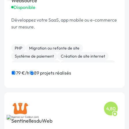
Websource
Disponible
Développez votre SaaS, app mobile ou e-commerce
sur mesure.
PHP
Migration ou refonte de site
Système de paiement
Création de site internet
Modules et composants
Développement spécifique
JavaScript
SEO / GEO
Linux
CMS
79 €/h
89 projets réalisés
4,80
SentinellesduWeb