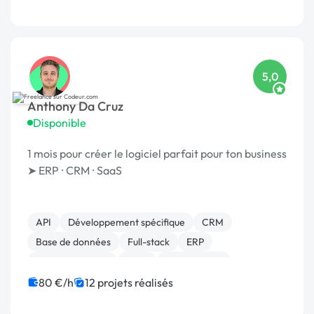
Système de paiement
5,0
Anthony Da Cruz
Disponible
1 mois pour créer le logiciel parfait pour ton business
➤ ERP ⸱ CRM ⸱ SaaS
API
Développement spécifique
CRM
Base de données
Full-stack
ERP
Gestion site web
SaaS
Agile / Scrum
Gestion de projet
80 €/h
12 projets réalisés