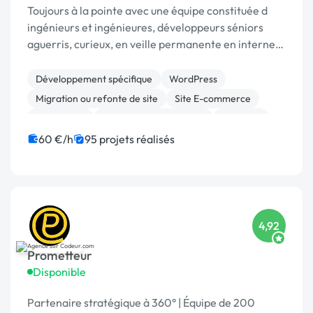
Toujours à la pointe avec une équipe constituée d
ingénieurs et ingénieures, développeurs séniors
aguerris, curieux, en veille permanente en interne
au sein de l'entreprise. Un atelier de développent
breton (français!) , senior depuis 2011. ...
Développement spécifique
WordPress
Migration ou refonte de site
Site E-commerce
Prestashop
Modules et composants
Symfony
WooCommerce
Magento
Laravel
60 €/h
95 projets réalisés
4,92
Prometteur
Disponible
Partenaire stratégique à 360° | Équipe de 200