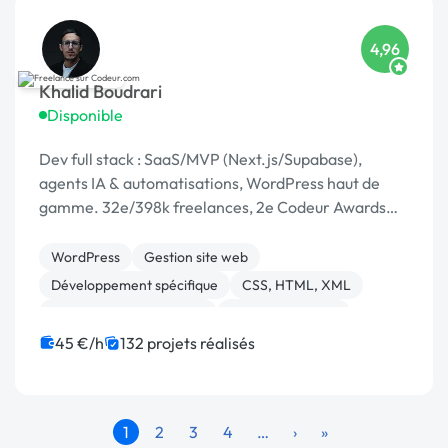
4,96
Khalid Boudrari
Disponible
Dev full stack : SaaS/MVP (Next.js/Supabase),
agents IA & automatisations, WordPress haut de
gamme. 32e/398k freelances, 2e Codeur Awards
2024, 4,96/5 sur 125 avis.
WordPress
Gestion site web
Développement spécifique
CSS, HTML, XML
Création de site internet
Site E-commerce
Admin système, sécurité
JavaScript
SaaS
API
45 €/h
132 projets réalisés
1
2
3
4
…
›
»