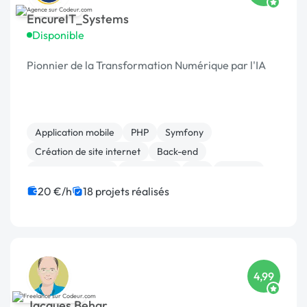
EncureIT_Systems
Disponible
Pionnier de la Transformation Numérique par l'IA
Application mobile
PHP
Symfony
Création de site internet
Back-end
Site E-commerce
WordPress
API
Android
React
20 €/h
18 projets réalisés
4,99
Jacques Behar