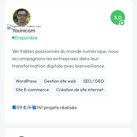
5,0
Younicom
Disponible
Véritables passionnés du monde numérique, nous
accompagnons les entreprises dans leur
transformation digitale avec bienveillance.
WordPress
Gestion site web
SEO / GEO
Site E-commerce
Création de site internet
Migration ou refonte de site
WooCommerce
Référencement, liens
Marketing
59 €/h
141 projets réalisés
Application mobile