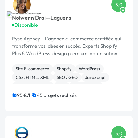
5,0
Nolwenn Drai--Laguens
Disponible
Ryse Agency – L’agence e-commerce certifiée qui
transforme vos idées en succès. Experts Shopify
Plus & WordPress, design premium, optimisation
continue.
Site E-commerce
Shopify
WordPress
CSS, HTML, XML
SEO / GEO
JavaScript
Charte graphique
PHP
Dropshipping
95 €/h
45 projets réalisés
5,0