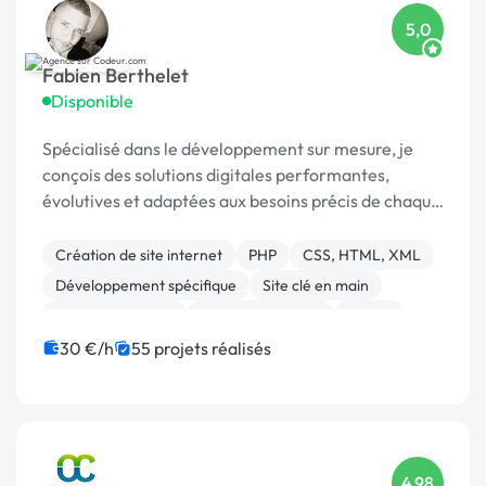
5,0
Fabien Berthelet
Disponible
Spécialisé dans le développement sur mesure, je
conçois des solutions digitales performantes,
évolutives et adaptées aux besoins précis de chaque
client.
Création de site internet
PHP
CSS, HTML, XML
Développement spécifique
Site clé en main
Site E-commerce
Charte graphique
Paypal
Gestion site web
JavaScript
30 €/h
55 projets réalisés
4,98