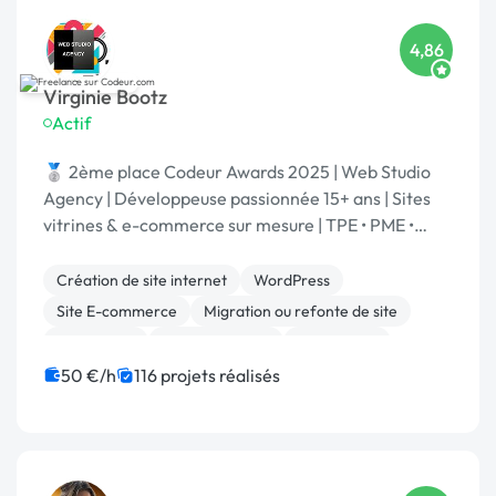
4,86
Virginie Bootz
Actif
🥈 2ème place Codeur Awards 2025 | Web Studio
Agency | Développeuse passionnée 15+ ans | Sites
vitrines & e-commerce sur mesure | TPE • PME •
Grands comptes | Votre projet | Spécialisé IA
Création de site internet
WordPress
Site E-commerce
Migration ou refonte de site
Prestashop
Site clé en main
Web design
WooCommerce
Développement spécifique
50 €/h
116 projets réalisés
Integration HTML