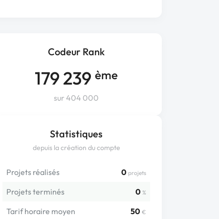
Codeur Rank
179 239
ème
sur 404 000
Statistiques
depuis la création du compte
Projets réalisés
0
projets
Projets terminés
0
%
Tarif horaire moyen
50
€