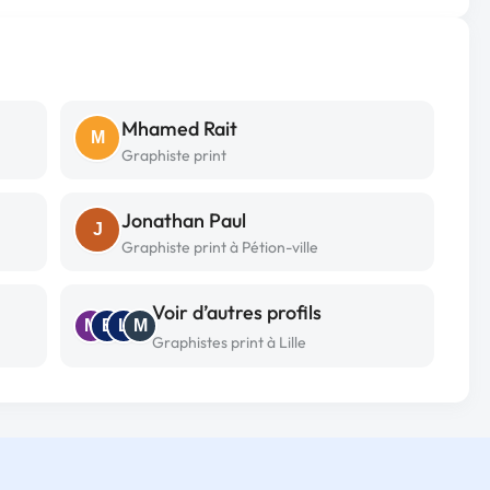
Mhamed Rait
M
Graphiste print
Jonathan Paul
J
Graphiste print à Pétion-ville
Voir d’autres profils
M
E
L
M
Graphistes print à Lille