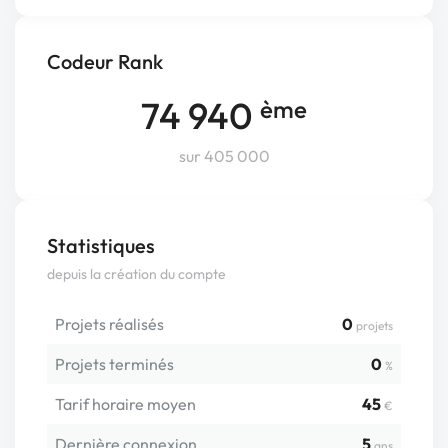
Codeur Rank
74 940
ème
sur 405 000
Statistiques
depuis la création du compte
Projets réalisés
0
projets
Projets terminés
0
%
Tarif horaire moyen
45
€
Dernière connexion
5
ans