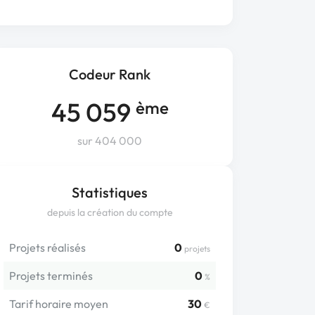
Codeur Rank
45 059
ème
sur 404 000
Statistiques
depuis la création du compte
Projets réalisés
0
projets
Projets terminés
0
%
Tarif horaire moyen
30
€