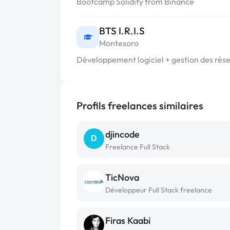
Bootcamp Solidity from Binance
BTS I.R.I.S
Montesoro
Développement logiciel + gestion des rés
Profils freelances similaires
djincode
D
Freelance Full Stack
TicNova
Développeur Full Stack freelance
Firas Kaabi