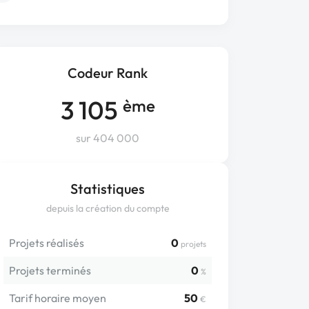
Codeur Rank
3 105
ème
sur 404 000
Statistiques
depuis la création du compte
Projets réalisés
0
projets
Projets terminés
0
%
Tarif horaire moyen
50
€