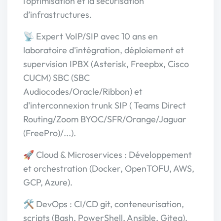
l’optimisation et la sécurisation
d’infrastructures.
📡 Expert VoIP/SIP avec 10 ans en
laboratoire d'intégration, déploiement et
supervision IPBX (Asterisk, Freepbx, Cisco
CUCM) SBC (SBC
Audiocodes/Oracle/Ribbon) et
d'interconnexion trunk SIP ( Teams Direct
Routing/Zoom BYOC/SFR/Orange/Jaguar
(FreePro)/...).
🚀 Cloud & Microservices : Développement
et orchestration (Docker, OpenTOFU, AWS,
GCP, Azure).
🛠️ DevOps : CI/CD git, conteneurisation,
scripts (Bash, PowerShell, Ansible, Gitea).