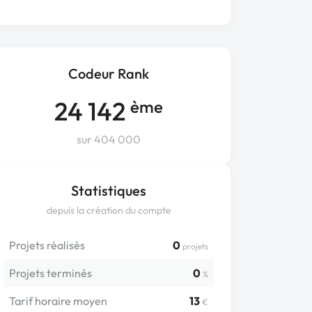
Codeur Rank
24 142
ème
sur 404 000
Statistiques
depuis la création du compte
Projets réalisés
0
projets
Projets terminés
0
%
Tarif horaire moyen
13
€