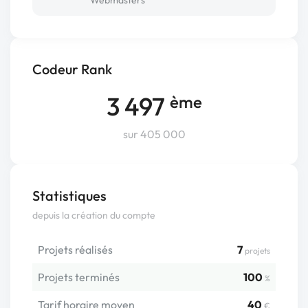
Webmasters
Codeur Rank
3 497
ème
sur 405 000
Statistiques
depuis la création du compte
Projets réalisés
7
projets
Projets terminés
100
%
Tarif horaire moyen
40
€