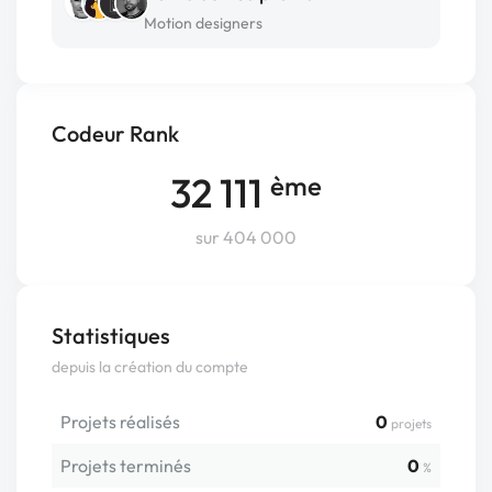
Motion designers
Codeur Rank
32 111
ème
sur 404 000
Statistiques
depuis la création du compte
Projets réalisés
0
projets
Projets terminés
0
%