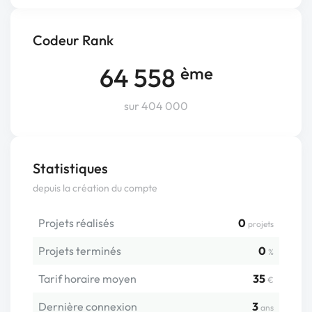
Codeur Rank
64 558
ème
sur 404 000
Statistiques
depuis la création du compte
Projets réalisés
0
projets
Projets terminés
0
%
Tarif horaire moyen
35
€
Dernière connexion
3
ans