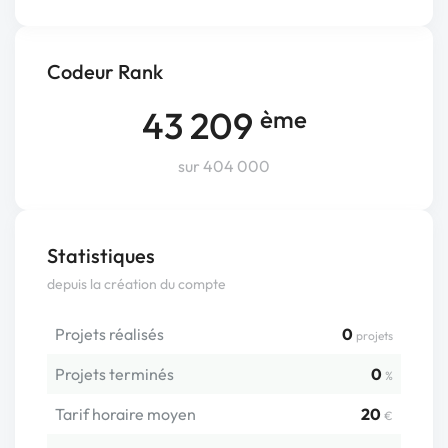
Codeur Rank
43 209
ème
sur 404 000
Statistiques
depuis la création du compte
Projets réalisés
0
projets
Projets terminés
0
%
Tarif horaire moyen
20
€