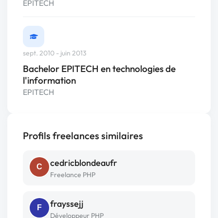
EPITECH
sept. 2010 - juin 2013
Bachelor EPITECH en technologies de
l'information
EPITECH
Profils freelances similaires
cedricblondeaufr
C
Freelance PHP
frayssejj
F
Développeur PHP