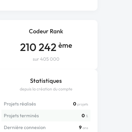
Codeur Rank
210 242
ème
sur 405 000
Statistiques
depuis la création du compte
Projets réalisés
0
projets
Projets terminés
0
%
Dernière connexion
9
ans