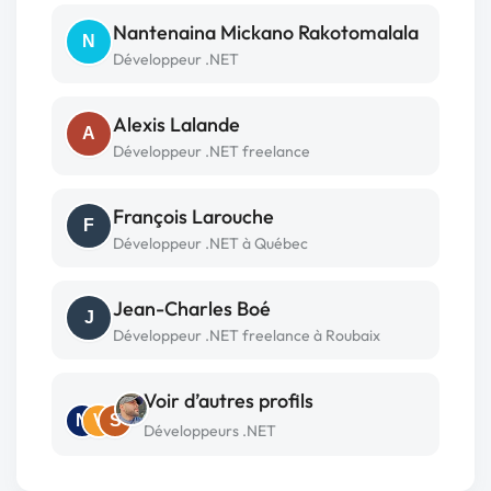
Nantenaina Mickano Rakotomalala
N
Développeur .NET
Alexis Lalande
A
Développeur .NET freelance
François Larouche
F
Développeur .NET à Québec
Jean-Charles Boé
J
Développeur .NET freelance à Roubaix
Voir d’autres profils
N
V
S
Développeurs .NET