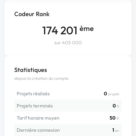
Codeur Rank
174 201
ème
sur 405 000
Statistiques
depuis la création du compte
Projets réalisés
0
projets
Projets terminés
0
%
Tarif horaire moyen
50
€
Dernière connexion
1
an