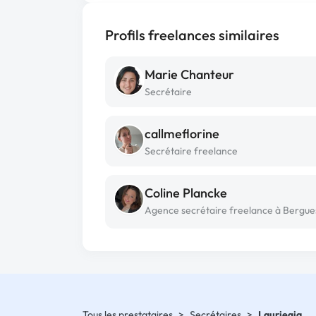
Profils freelances similaires
Marie Chanteur
Secrétaire
callmeflorine
Secrétaire freelance
Coline Plancke
Agence secrétaire freelance à Bergue
Tous les prestataires
>
Secrétaires
>
Lauriegia