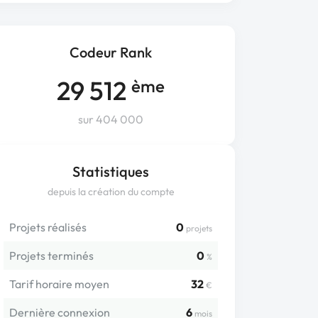
Codeur Rank
29 512
ème
sur 404 000
Statistiques
depuis la création du compte
Projets réalisés
0
projets
Projets terminés
0
%
Tarif horaire moyen
32
€
Dernière connexion
6
mois