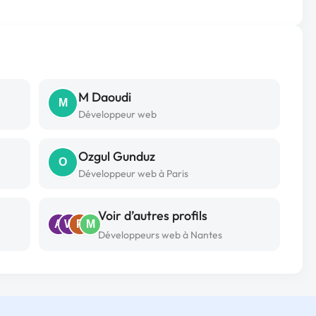
M Daoudi
M
Développeur web
Ozgul Gunduz
O
Développeur web à Paris
Voir d’autres profils
A
W
P
M
é
Développeurs web à Nantes