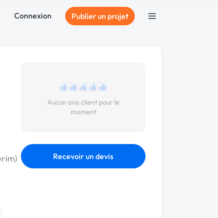
Connexion
Publier un projet
Aucun avis client pour le
moment
Recevoir un devis
érim)