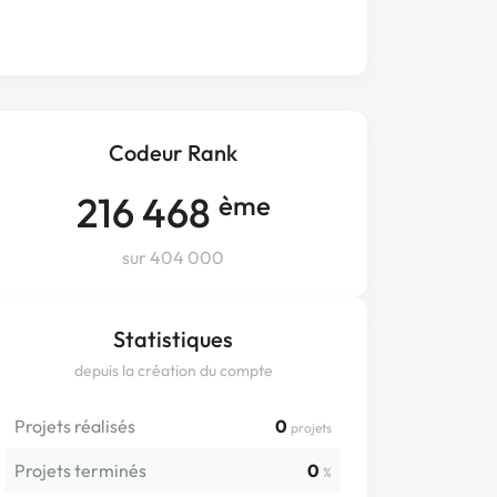
Codeur Rank
216 468
ème
sur 404 000
Statistiques
depuis la création du compte
Projets réalisés
0
projets
Projets terminés
0
%