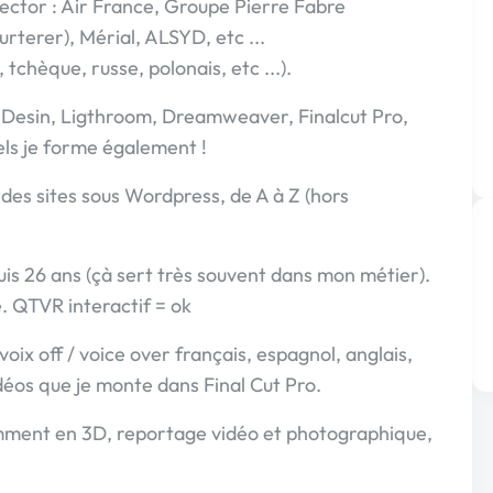
ector : Air France, Groupe Pierre Fabre
terer), Mérial, ALSYD, etc ...
 tchèque, russe, polonais, etc ...).
 InDesin, Ligthroom, Dreamweaver, Finalcut Pro,
els je forme également !
des sites sous Wordpress, de A à Z (hors
s 26 ans (çà sert très souvent dans mon métier).
e. QTVR interactif = ok
oix off / voice over français, espagnol, anglais,
vidéos que je monte dans Final Cut Pro.
mment en 3D, reportage vidéo et photographique,