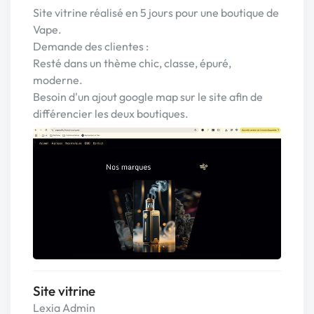
Site vitrine réalisé en 5 jours pour une boutique de
Vape.
Demande des clientes :
Resté dans un thème chic, classe, épuré,
moderne.
Besoin d'un ajout google map sur le site afin de
différencier les deux boutiques.
Site vitrine
Lexia Admin