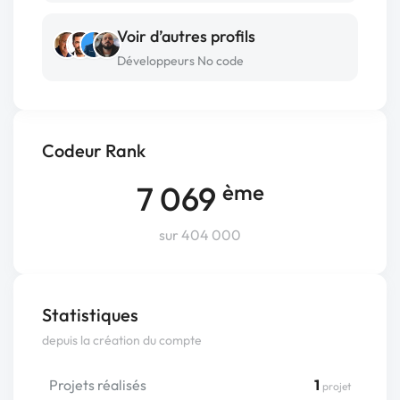
Voir d’autres profils
Développeurs No code
Codeur Rank
7 069
ème
sur 404 000
Statistiques
depuis la création du compte
Projets réalisés
1
projet