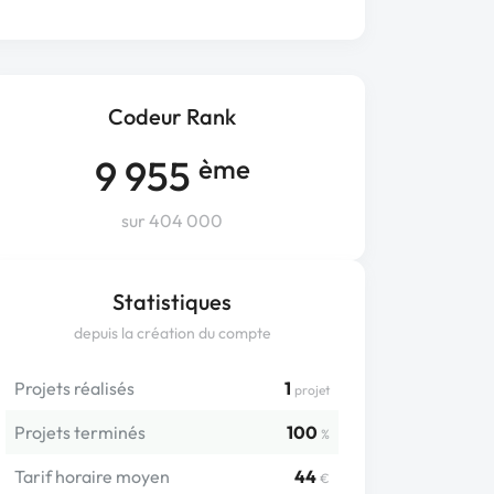
Codeur Rank
9 955
ème
sur 404 000
Statistiques
depuis la création du compte
Projets réalisés
1
projet
Projets terminés
100
%
Tarif horaire moyen
44
€