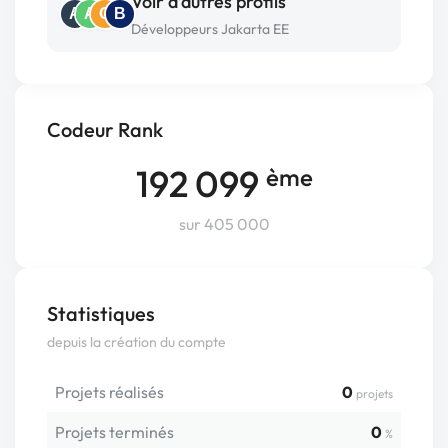
Voir d’autres profils
A
A
O
B
Développeurs Jakarta EE
Codeur Rank
192 099
ème
sur 405 000
Statistiques
depuis la création du compte
Projets réalisés
0
projets
Projets terminés
0
%