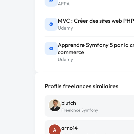
AFPA
MVC : Créer des sites web PHP
Udemy
Apprendre Symfony 5 par la cré
commerce
Udemy
Profils freelances similaires
blutch
Freelance Symfony
arno14
A