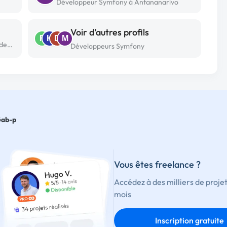
Développeur Symfony à Antananarivo
Voir d’autres profils
F
K
D
M
Développeur Symfony freelance à Bordeaux
Développeurs Symfony
ab-p
Vous êtes freelance ?
Accédez à des milliers de proje
mois
Inscription gratuite