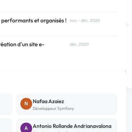
 performants et organisés !
nov. - déc. 2020
ation d'un site e-
déc. 2020
Nafaa Azaiez
N
Développeur Symfony
Antonio Rollande Andrianavalona
A