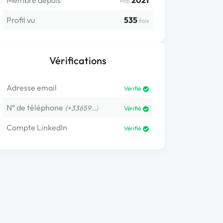
Membre depuis
2021
Mai
Profil vu
535
fois
Vérifications
Adresse email
Vérifié
N° de téléphone
(+33659…)
Vérifié
Compte LinkedIn
Vérifié