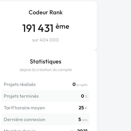
Codeur Rank
191 431
ème
sur 404 000
Statistiques
depuis la création du compte
Projets réalisés
0
projets
Projets terminés
0
%
Tarif horaire moyen
25
€
Dernière connexion
5
ans