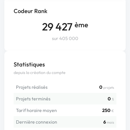
Codeur Rank
29 427
ème
sur 405 000
Statistiques
depuis la création du compte
Projets réalisés
0
projets
Projets terminés
0
%
Tarif horaire moyen
250
€
Dernière connexion
6
mois