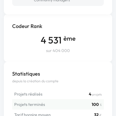
Community managers
Codeur Rank
4 531
ème
sur 404 000
Statistiques
depuis la création du compte
Projets réalisés
4
projets
Projets terminés
100
%
Tarif horaire moyen
32
€