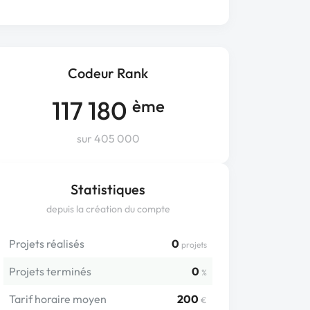
Codeur Rank
117 180
ème
sur 405 000
Statistiques
depuis la création du compte
Projets réalisés
0
projets
Projets terminés
0
%
Tarif horaire moyen
200
€