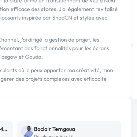
er la plateforme en transitionnant de Vue à Nuxt
ion efficace des stores. J'ai également revitalisé
omposants inspirée par ShadCN et stylée avec
nnel, j'ai dirigé la gestion de projet, les
plémentant des fonctionnalités pour les écrans
 Glasgow et Gouda.
timulants où je peux apporter ma créativité, mon
 gérer des projets complexes avec efficacité
El Hadji Malick El Hadji Malick Mbengue
Boclair Temgoua
Développeur Vue.JS