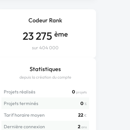
Codeur Rank
23 275
ème
sur 404 000
Statistiques
depuis la création du compte
Projets réalisés
0
projets
Projets terminés
0
%
Tarif horaire moyen
22
€
Dernière connexion
2
ans