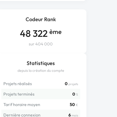
Codeur Rank
48 322
ème
sur 404 000
Statistiques
depuis la création du compte
Projets réalisés
0
projets
Projets terminés
0
%
Tarif horaire moyen
50
€
Dernière connexion
6
mois