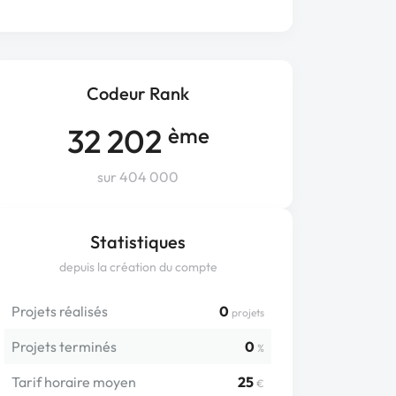
Codeur Rank
32 202
ème
sur 404 000
Statistiques
depuis la création du compte
Projets réalisés
0
projets
Projets terminés
0
%
Tarif horaire moyen
25
€