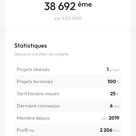
38 692
ème
sur 405 000
Statistiques
depuis la création du compte
Projets réalisés
1
projet
Projets terminés
100
%
Tarif horaire moyen
25
€
Dernière connexion
6
ans
Membre depuis
2019
Jan.
Profil vu
2 206
fois