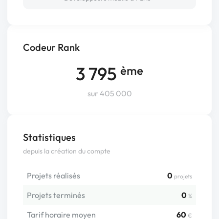
Codeur Rank
3 795
ème
sur 405 000
Statistiques
depuis la création du compte
Projets réalisés
0
projets
Projets terminés
0
%
Tarif horaire moyen
60
€