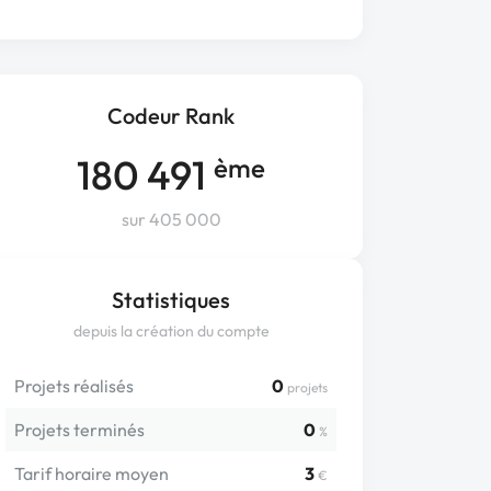
Codeur Rank
180 491
ème
sur 405 000
Statistiques
depuis la création du compte
Projets réalisés
0
projets
Projets terminés
0
%
Tarif horaire moyen
3
€