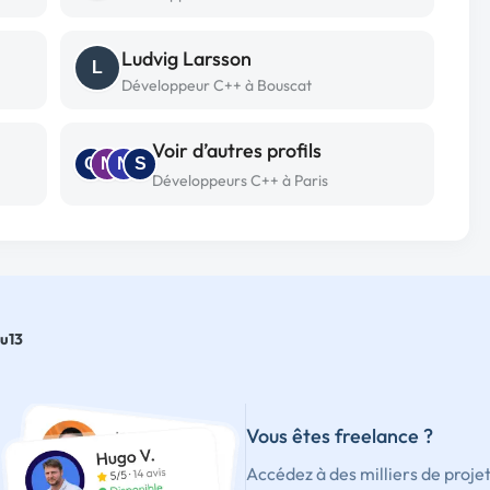
Ludvig Larsson
L
Développeur C++ à Bouscat
Voir d’autres profils
Q
N
N
S
Développeurs C++ à Paris
u13
Vous êtes freelance ?
Accédez à des milliers de proje