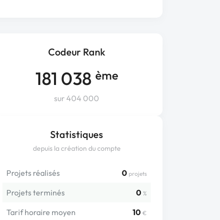
Codeur Rank
181 038
ème
sur 404 000
Statistiques
depuis la création du compte
Projets réalisés
0
projets
Projets terminés
0
%
Tarif horaire moyen
10
€