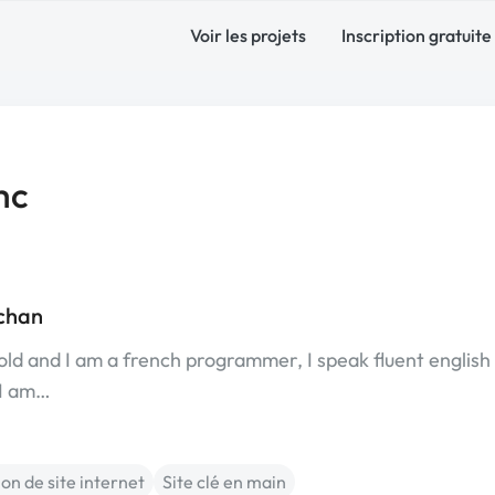
Voir les projets
Inscription gratuite
mc
chan
old and I am a french programmer, I speak fluent english
 I am…
on de site internet
Site clé en main