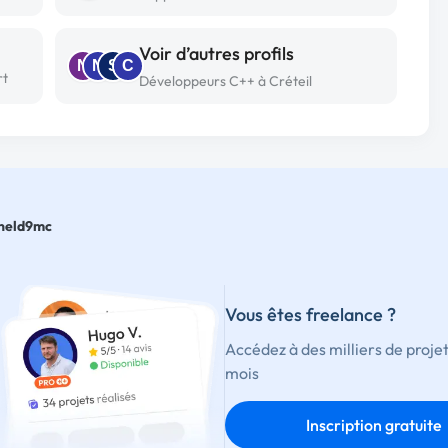
Voir d’autres profils
N
N
S
C
rt
Développeurs C++ à Créteil
neld9mc
Vous êtes freelance ?
Accédez à des milliers de proje
mois
Inscription gratuite