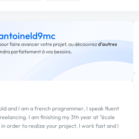
à antoineld9mc
pour faire avancer votre projet, ou découvrez
d'autres
ondra parfaitement à vos besoins.
old and I am a french programmer, I speak fluent
reelancing. I am finishing my 3th year at "école
n order to realize your project. I work fast and I