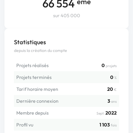
66 554
ème
sur 405 000
Statistiques
depuis la création du compte
Projets réalisés
0
projets
Projets terminés
0
%
Tarif horaire moyen
20
€
Dernière connexion
3
ans
Membre depuis
2022
Sept.
Profil vu
1 103
fois