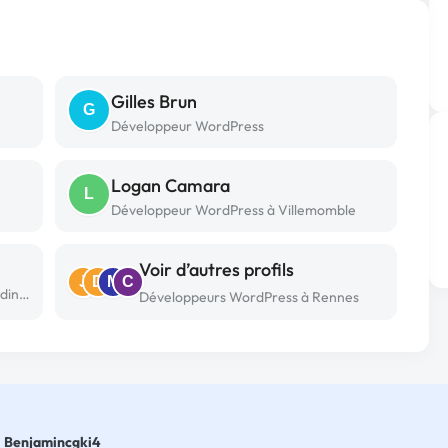
Gilles Brun
G
Développeur WordPress
Logan Camara
L
Développeur WordPress à Villemomble
Voir d’autres profils
J
D
M
C
Développeur WordPress freelance à Audincourt (25)
Développeurs WordPress à Rennes
Benjamincgki4