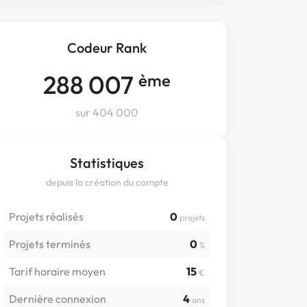
Codeur Rank
288 007
ème
sur 404 000
Statistiques
depuis la création du compte
Projets réalisés
0
projets
Projets terminés
0
%
Tarif horaire moyen
15
€
Dernière connexion
4
ans