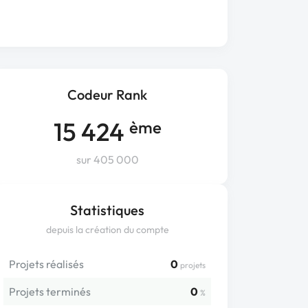
Codeur Rank
15 424
ème
sur 405 000
Statistiques
depuis la création du compte
Projets réalisés
0
projets
Projets terminés
0
%