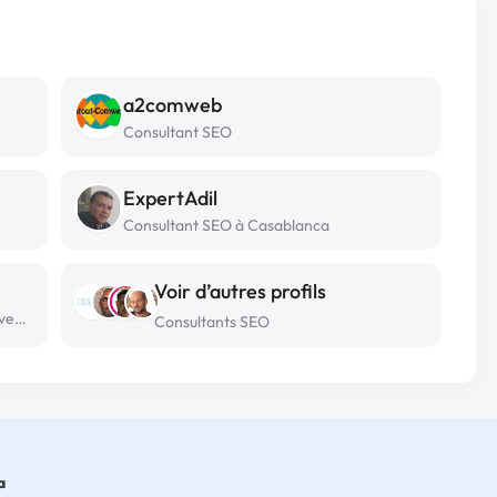
a2comweb
Consultant SEO
ExpertAdil
Consultant SEO à Casablanca
Voir d’autres profils
Consultant SEO freelance à Aix en provence
Consultants SEO
a