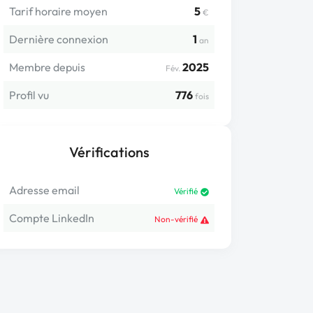
Tarif horaire moyen
5
€
Dernière connexion
1
an
Membre depuis
2025
Fév.
Profil vu
776
fois
Vérifications
Adresse email
Vérifié
Compte LinkedIn
Non-vérifié