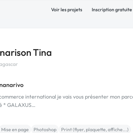
Voir les projets
Inscription gratuite
narison Tina
agascar
ananarivo
commerce international je vais vous présenter mon parc
arié * GALAXUS…
Mise en page
Photoshop
Print (flyer, plaquette, affiche...)