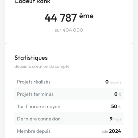
Codeur Rank
44 787
ème
sur 404 000
Statistiques
depuis la création du compte
Projets réalisés
0
projets
Projets terminés
0
%
Tarif horaire moyen
50
€
Dernière connexion
9
mois
Membre depuis
2024
Juin