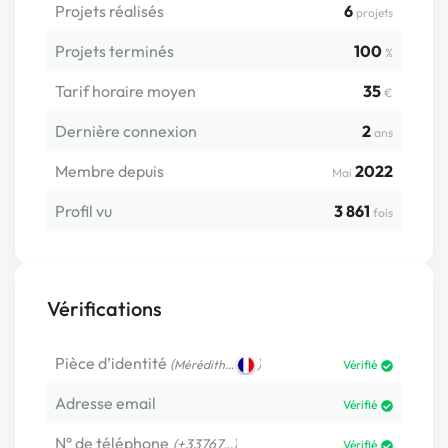
Projets réalisés
6
projets
Projets terminés
100
%
Tarif horaire moyen
35
€
Dernière connexion
2
ans
Membre depuis
2022
Mai
Profil vu
3 861
fois
Vérifications
Pièce d’identité
(
)
Mérédith…
Vérifié
Adresse email
Vérifié
N° de téléphone
(+33767…)
Vérifié