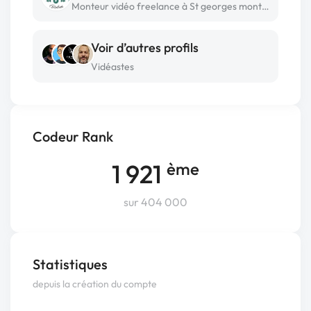
Monteur vidéo freelance à St georges montcocq
Voir d’autres profils
Vidéastes
Codeur Rank
1 921
ème
sur 404 000
Statistiques
depuis la création du compte