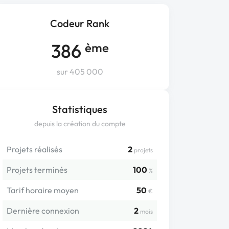
Codeur Rank
386
ème
sur 405 000
Statistiques
depuis la création du compte
Projets réalisés
2
projets
Projets terminés
100
%
Tarif horaire moyen
50
€
Dernière connexion
2
mois