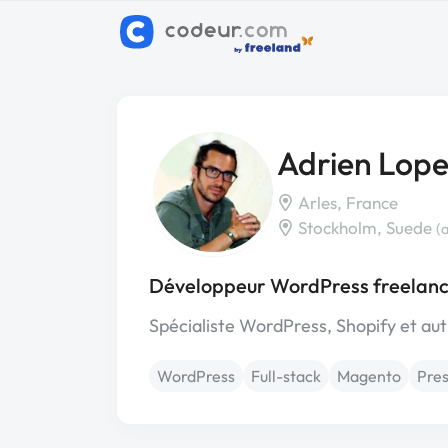
Adrien Lop
Arles, France
Stockholm, Suede
(
Développeur WordPress freelanc
Spécialiste WordPress, Shopify et aut
WordPress
Full-stack
Magento
Pre