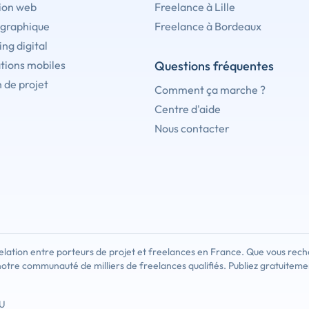
ion web
Freelance à Lille
 graphique
Freelance à Bordeaux
ng digital
tions mobiles
Questions fréquentes
 de projet
Comment ça marche ?
Centre d'aide
Nous contacter
Inscrivez-vous pour contacte
lation entre porteurs de projet et freelances en France. Que vous rech
notre communauté de milliers de freelances qualifiés. Publiez gratuiteme
Chaque jour, des centaines de clients utilisent Codeur.c
compte dès maintenant, remplissez votre profil et trouve
U