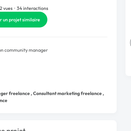
2 vues
·
34 interactions
r un projet similaire
he un community manager
er freelance
,
Consultant marketing freelance
,
ance
ce projet