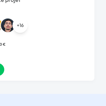
+16
0 €