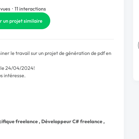
 vues
·
11 interactions
r un projet similaire
er le travail sur un projet de génération de pdf en
ré le 24/04/2024!
s intéresse.
ifique freelance
,
Développeur C# freelance
,