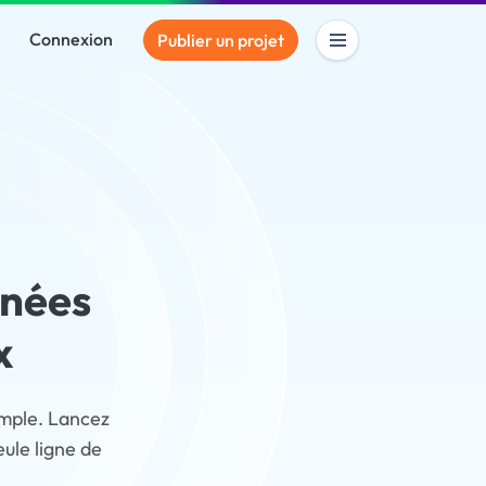
Connexion
Publier un projet
nnées
x
imple. Lancez
ule ligne de