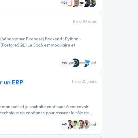
+124
Il y a 10 mois
s (hébergé sur Firebase) Backend : Python -
(PostgreSQL) Le SaaS est modulaire et
+44
ir un ERP
Il y a 25 jours
 mon outil et je souhaite continuer à concevoir
technique de confiance pour assurer le rôle de …
+45