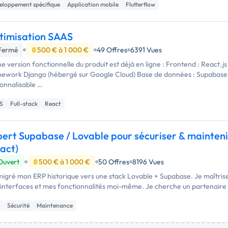
eloppement spécifique
Application mobile
Flutterflow
timisation SAAS
Fermé
500 € à 1 000 €
49 Offres
6391 Vues
e version fonctionnelle du produit est déjà en ligne : Frontend : React.j
ework Django (hébergé sur Google Cloud) Base de données : Supabase 
onnalisable …
S
Full-stack
React
ert Supabase / Lovable pour sécuriser & mainten
act)
Ouvert
500 € à 1 000 €
50 Offres
8196 Vues
 migré mon ERP historique vers une stack Lovable + Supabase. Je maîtrise
interfaces et mes fonctionnalités moi-même. Je cherche un partenaire 
Sécurité
Maintenance