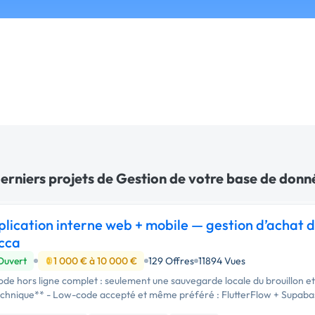
derniers projets de Gestion de votre base de donn
lication interne web + mobile — gestion d’achat d
cca
Ouvert
1 000 € à 10 000 €
129 Offres
11894 Vues
de hors ligne complet : seulement une sauvegarde locale du brouillon et u
chnique** - Low-code accepté et même préféré : FlutterFlow + Supabase