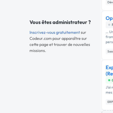
Dév
Op
Vous êtes administrateur ?
… Un
Inscrivez-vous gratuitement
sur
fram
Codeur.com pour apparaître sur
pers
cette page et trouver de nouvelles
missions.
Saa
Exp
(Re
J'ai
mes 
ERP