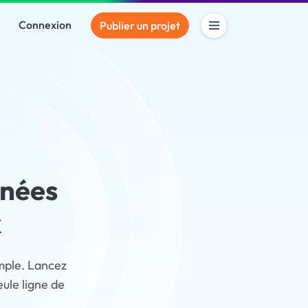
Connexion
Publier un projet
nnées
x
imple. Lancez
ule ligne de