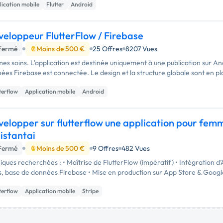
lication mobile
Flutter
Android
eloppeur FlutterFlow / Firebase
Fermé
Moins de 500 €
25 Offres
8207 Vues
mes soins. L'application est destinée uniquement à une publication sur A
ées Firebase est connectée. ​Le design et la structure globale sont en pla
terflow
Application mobile
Android
elopper sur flutterflow une application pour fem
istantai
Fermé
Moins de 500 €
9 Offres
482 Vues
iques recherchées : • Maîtrise de FlutterFlow (impératif) • Intégration
s, base de données Firebase • Mise en production sur App Store & Googl
terflow
Application mobile
Stripe