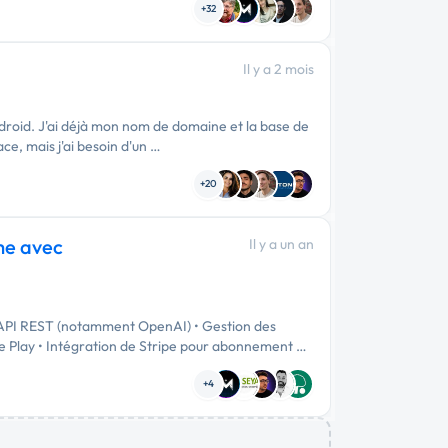
+32
Il y a 2 mois
ndroid. J'ai déjà mon nom de domaine et la base de
ce, mais j'ai besoin d'un …
+20
me avec
Il y a un an
 d’API REST (notamment OpenAI) • Gestion des
e Play • Intégration de Stripe pour abonnement …
+4