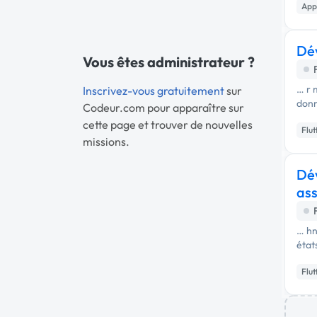
App
Dév
Vous êtes administrateur ?
… r 
Inscrivez-vous gratuitement
sur
donn
Codeur.com pour apparaître sur
cette page et trouver de nouvelles
Flut
missions.
Dév
ass
… hn
état
Flut