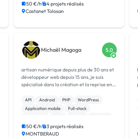
50 €/h
4 projets réalisés
Castanet Tolosan
Michaël Magoga
5,0
artisan numérique depuis plus de 30 ans et
développeur web depuis 15 ans, je suis
spécialisé dans la création et la reprise en
main d'applications (web ou autre).
API
Android
PHP
WordPress
Application mobile
Full-stack
JavaScript
Linux
Python
Symfony
50 €/h
3 projets réalisés
MONTBERAUD