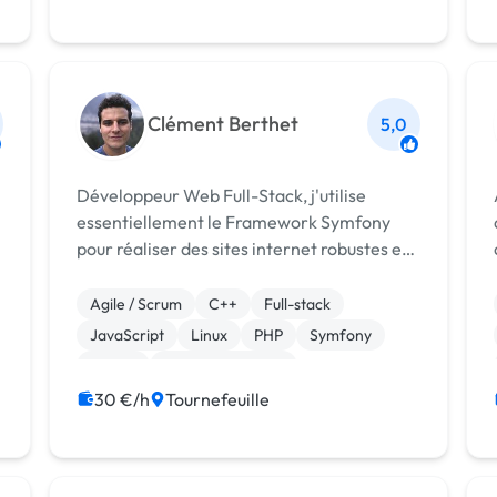
Clément Berthet
5,0
Développeur Web Full-Stack, j'utilise
essentiellement le Framework Symfony
pour réaliser des sites internet robustes et
très maniables. D'une part, mon
expérience en tant qu'ingénieur à mes
Agile / Scrum
C++
Full-stack
débuts (3ans), notamment chez Airbus, m'a
JavaScript
Linux
PHP
Symfony
apporté beauco...
jQuery
CSS, HTML, XML
Création de site internet
30 €/h
Tournefeuille