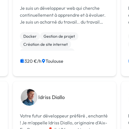
Je suis un développeur web qui cherche
continuellement à apprendre et à évoluer.
Je suis un acharné du travail.. du travail
bien fait ! Il arrive régulièrement que les
développeurs bâclent leur travail et vous
Docker
Gestion de projet
vous retrouvez avec des bugs et un...
Création de site internet
Développement spécifique
320 €/h
Toulouse
Idriss Diallo
Votre futur développeur préféré , enchanté
! Je m'appelle Idriss Diallo, originaire d'Aix-