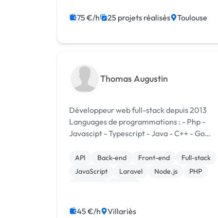
Site E-commerce
Modules et composants
75 €/h
25 projets réalisés
Toulouse
CRM
Thomas Augustin
Développeur web full-stack depuis 2013
Languages de programmations : - Php -
Javascipt - Typescript - Java - C++ - Go
Framework/cms/technos : - Symfony 4 -
Laravel - Vue.js - Wordpress - Drupal - Aws
API
Back-end
Front-end
Full-stack
Mise en place de CMS ou ré...
JavaScript
Laravel
Node.js
PHP
Symfony
Vue.JS
45 €/h
Villariès