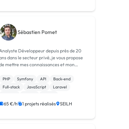
Sébastien Pomet
Analyste Développeur depuis près de 20
ans dans le secteur privé, je vous propose
de mettre mes connaissances et mon
expérience à votre service. J’ai acquis une
rigueur, une autonomie et un sérieux
PHP
Symfony
API
Back-end
professionnel au sein de grands groupes tel
Full-stack
JavaScript
Laravel
qu...
Node.js
Vue.JS
jQuery
65 €/h
1 projets réalisés
SEILH