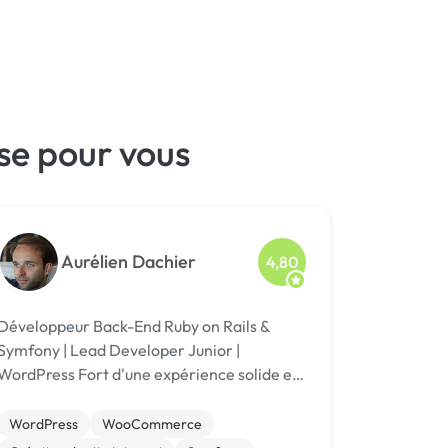
se pour vous
Aurélien Dachier
4,80
Développeur Back-End Ruby on Rails &
Symfony | Lead Developer Junior |
ordPress Fort d'une expérience solide et
diversifiée dans le développement back-
end avec Ruby on Rails et Symfony, je suis
WordPress
WooCommerce
un développeur polyvalent capable de