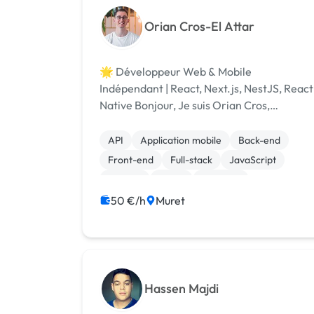
Orian Cros-El Attar
🌟 Développeur Web & Mobile
Indépendant | React, Next.js, NestJS, React
Native Bonjour, Je suis Orian Cros,
développeur Web & Mobile indépendant. A
travers [URL MASQUÉE], j'accompagne vo
API
Application mobile
Back-end
équipes dans la conception et le
Front-end
Full-stack
JavaScript
développement de solu...
Node.js
React
Symfony
Création de site internet
50 €/h
Muret
Hassen Majdi