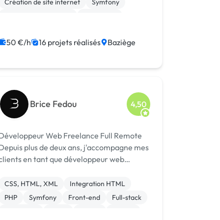
Création de site internet
Symfony
m'adapter ra...
Référencement, liens
SEO / GEO
JavaScript
PHP
Ruby on Rails
50 €/h
16 projets réalisés
Baziège
Gestion site web
Brice Fedou
4,50
Développeur Web Freelance Full Remote
Depuis plus de deux ans, j'accompagne mes
clients en tant que développeur web
freelance, spécialisé en Front-end et
travaillant exclusivement en Full remote.
CSS, HTML, XML
Integration HTML
Compétences et Technologies Frameworks
PHP
Symfony
Front-end
Full-stack
JavaS...
JavaScript
React
Vue.JS
macOS