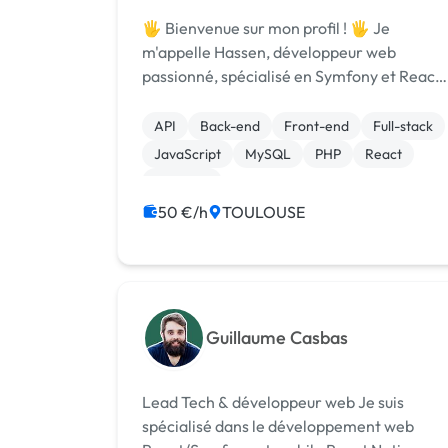
🖐️ Bienvenue sur mon profil ! 🖐️ Je
m'appelle Hassen, développeur web
passionné, spécialisé en Symfony et React.
J'ai acquis une expérience précieuse chez
ENGIE et MAIF, après une formation
API
Back-end
Front-end
Full-stack
approfondie en développement web à
JavaScript
MySQL
PHP
React
Doranco, je me cons...
Symfony
50 €/h
TOULOUSE
Guillaume Casbas
Lead Tech & développeur web Je suis
spécialisé dans le développement web