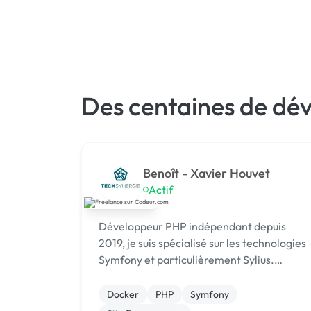
Des centaines de dé
Benoît - Xavier Houvet
Actif
Développeur PHP indépendant depuis
2019, je suis spécialisé sur les technologies
Symfony et particulièrement Sylius.
Intervenant pour de grands comptes e-
commerce français tel que GreenOwl ou
Docker
PHP
Symfony
Bodeor, je vous accompagne dans votre