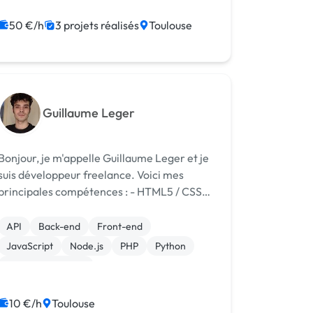
50 €/h
3 projets réalisés
Toulouse
Guillaume Leger
Bonjour, je m'appelle Guillaume Leger et je
suis développeur freelance. Voici mes
principales compétences : - HTML5 / CSS3
/ Bootstrap - Python - Javascript / Vue.js /
Node.js - Responsive design - PHP /
API
Back-end
Front-end
Symfony / Twig / Doctrine - Utilis...
JavaScript
Node.js
PHP
Python
Integration HTML
10 €/h
Toulouse