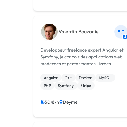
Valentin Bouzonie
5,0
Développeur freelance expert Angular et
Symfony, je conçois des applications web
modernes et performantes, livrées
rapidement au forfait.
Angular
C++
Docker
MySQL
PHP
Symfony
Stripe
50 €/h
Deyme