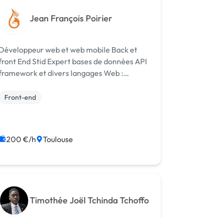
Jean François Poirier
Développeur web et web mobile Back et
ont End Stid Expert bases de données API
framework et divers langages Web :
HTML5 css3 JavaScript java node vue
angular symfony python PHP, POO PHP
Front-end
etc.
200 €/h
Toulouse
Timothée Joël Tchinda Tchoffo