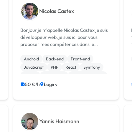
Nicolas Castex
Bonjour je m'appelle Nicolas Castex je suis
développeur web, je suis ici pour vous
fr
proposer mes compétences dans le
développement web ainsi que la création
s
de site vitrine, e-commerce, site
Android
Back-end
Front-end
personnalisé . Je maitrise : PHP,
JavaScript
PHP
React
Symfony
JavaScript, java. C...
Vue.JS
Prestashop
CSS, HTML, XML
50 €/h
bagiry
Yannis Haismann