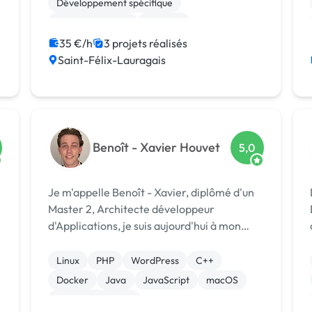
Développement spécifique
Gestion site web
Chatbot
35 €/h
3 projets réalisés
Saint-Félix-Lauragais
Benoît - Xavier Houvet
5,0
Je m'appelle Benoît - Xavier, diplômé d'un
Master 2, Architecte développeur
d'Applications, je suis aujourd'hui à mon
compte après avoir travaillé chez Tiller
Systems, Société Générale ou encore
Linux
PHP
WordPress
C++
Eleven Labs. Je suis développeur PHP
Docker
Java
JavaScript
macOS
spécialisé e...
CSS, HTML, XML