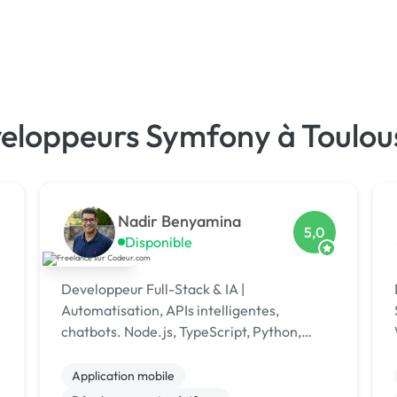
veloppeurs Symfony à Toulou
Nadir Benyamina
5,0
Disponible
Developpeur Full-Stack & IA |
Automatisation, APIs intelligentes,
chatbots. Node.js, TypeScript, Python,
W
React Native. J'automatise vos processus
metier et je livre des MVPs rapides — 20
Application mobile
ans d'experie