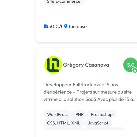
Site E-commerce
stratégie.
50 €/h
Toulouse
Grégory Casanova
5,0
Développeur FullStack avec 15 ans
d'expérience – Projets sur mesure du site
vitrine à la solution SaaS Avec plus de 15 ans
d’expérience dans le développement web,
je propose des solutions digitales sur
WordPress
PHP
Prestashop
mesure, allant des sites vitrines aux plat...
CSS, HTML, XML
JavaScript
Integration HTML
Base de données