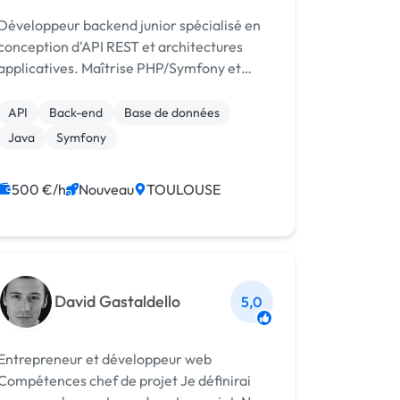
Développeur backend junior spécialisé en
conception d'API REST et architectures
applicatives. Maîtrise PHP/Symfony et
Java/Spring Boot, outillage DevOps
(Docker, CI/CD).
API
Back-end
Base de données
Java
Symfony
500 €/h
Nouveau
TOULOUSE
David Gastaldello
5,0
Entrepreneur et développeur web
Compétences chef de projet Je définirai