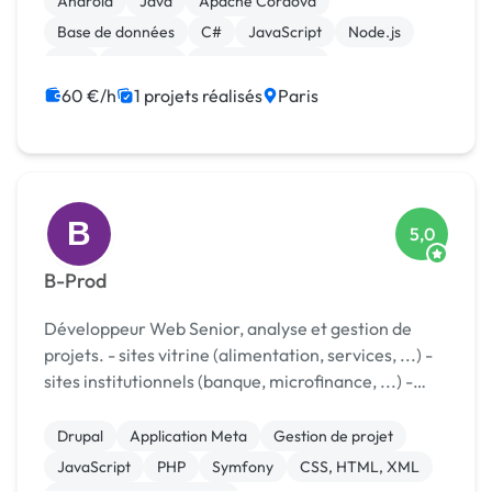
Android
Java
Apache Cordova
Base de données
C#
JavaScript
Node.js
PHP
Symfony
Windev, Webdev
60 €/h
1 projets réalisés
Paris
B
5,0
B-Prod
Développeur Web Senior, analyse et gestion de
projets. - sites vitrine (alimentation, services, ...) -
sites institutionnels (banque, microfinance, ...) -
sites applicatifs (e-learning, pont avec systèmes
SAP, ...) Spécialiste Drupal (memb...
Drupal
Application Meta
Gestion de projet
JavaScript
PHP
Symfony
CSS, HTML, XML