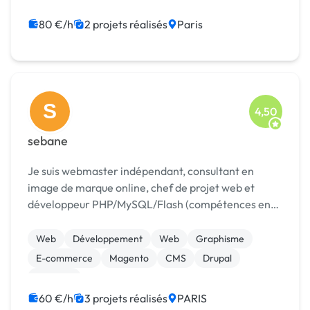
Création de site internet
Développement spécifique
Modules et composants
80 €/h
2 projets réalisés
Paris
S
4,50
sebane
Je suis webmaster indépendant, consultant en
image de marque online, chef de projet web et
développeur PHP/MySQL/Flash (compétences en
montage vidéo également). J'interviens aussi bien
sur l'intégration XHTML/CSS conforme aux normes
Web
Développement
Web
Graphisme
en vigueurs...
E-commerce
Magento
CMS
Drupal
Services
60 €/h
3 projets réalisés
PARIS