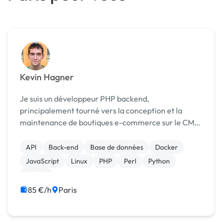
Kevin Hagner
Je suis un développeur PHP backend,
principalement tourné vers la conception et la
maintenance de boutiques e-commerce sur le CMS
Magento depuis 2014 et sur Symfony depuis 2021.
Je travaille quotidiennement en environnement
API
Back-end
Base de données
Docker
Linux, avec Docker et G...
JavaScript
Linux
PHP
Perl
Python
Vue.JS
85 €/h
Paris