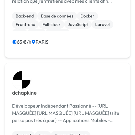
relation que j'entretiens avec mes clients afin
d'apporter les solutions les plus adaptées pour le
développement de leurs activités sur internet. Mon
Back-end
Base de données
Docker
d...
Front-end
Full-stack
JavaScript
Laravel
PHP
React
Symfony
63 €/h
PARIS
dchapkine
Développeur Indépendant Passionné -- [URL
MASQUÉE] [URL MASQUÉE] [URL MASQUÉE] (site
perso pas trés à jour) -- Applications Mobiles -
Android - iOS (iPhone/iPad) - PhoneGap
Développement Web BackEnd - PHP5...