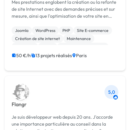
Mes prestations englobent la création ou la refonte
de site Internet avec des demandes précises et sur
mesure, ainsi que l'optimisation de votre site en
Web marketing comme le référencement ou les
cam
Joomla
WordPress
PHP
Site E-commerce
Création de site internet
Maintenance
JavaScript
jQuery
Admin système, sécurité
Développement spécifique
50 €/h
13 projets réalisés
Paris
5,0
Flangr
Je suis développeur web depuis 20 ans. J'accorde
une importance particulière au conseil dans la