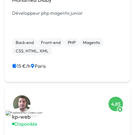
Développeur php magento junior
Back-end
Front-end
PHP
Magento
CSS, HTML, XML
15 €/h
Paris
4,85
kp-web
Disponible