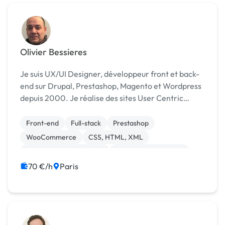
Olivier Bessieres
Je suis UX/UI Designer, développeur front et back-
end sur Drupal, Prestashop, Magento et Wordpress
depuis 2000. Je réalise des sites User Centric
(Centré sur les utilisateurs) en méthode Agile, site
ecommerce, applications web et mobile. Je su...
Front-end
Full-stack
Prestashop
WooCommerce
CSS, HTML, XML
Création de site internet
Experience utilisateur
Integration HTML
WordPress
Charte graphique
70 €/h
Paris