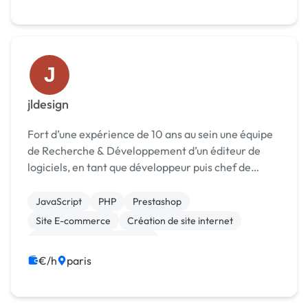
J
jldesign
Fort d’une expérience de 10 ans au sein une équipe
de Recherche & Développement d’un éditeur de
logiciels, en tant que développeur puis chef de
projet, j’ai choisi de quitter le milieu de l’entreprise
pour devenir indépendant, ce qui me permet de ...
JavaScript
PHP
Prestashop
Site E-commerce
Création de site internet
Développement spécifique
Migration ou refonte de site
€/h
paris
Modules et composants
Site clé en main
WordPress