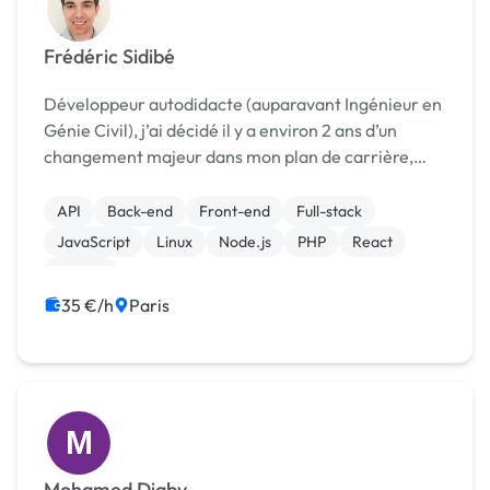
Frédéric Sidibé
Développeur autodidacte (auparavant Ingénieur en
Génie Civil), j’ai décidé il y a environ 2 ans d’un
changement majeur dans mon plan de carrière,
pour travailler dans un domaine correspondant
davantage à mes passions. J’ai commencé mon
API
Back-end
Front-end
Full-stack
apprenti...
JavaScript
Linux
Node.js
PHP
React
Vue.JS
35 €/h
Paris
M
Mohamed Diaby