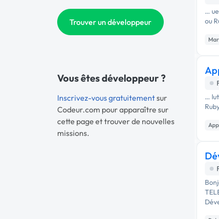
… ue
ou R
Trouver un développeur
Mar
App
Vous êtes développeur ?
… lu
Inscrivez-vous gratuitement
sur
Ruby
Codeur.com pour apparaître sur
cette page et trouver de nouvelles
App
missions.
Dé
Bonj
TEL
Déve