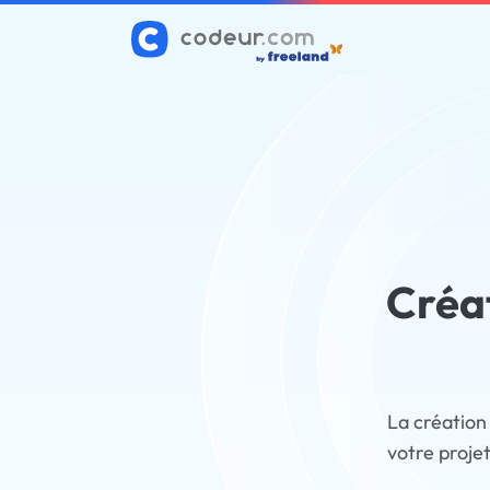
Créat
La création 
votre proje