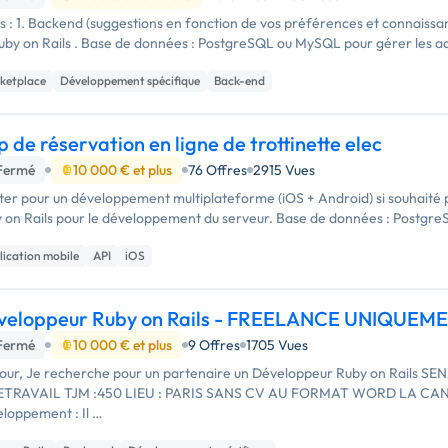
s : 1. Backend (suggestions en fonction de vos préférences et connaissa
uby on Rails . Base de données : PostgreSQL ou MySQL pour gérer les adh
ketplace
Développement spécifique
Back-end
 de réservation en ligne de trottinette elec
Fermé
10 000 € et plus
76 Offres
2915 Vues
tter pour un développement multiplateforme (iOS + Android) si souhaité p
 on Rails pour le développement du serveur. Base de données : Postg
lication mobile
API
iOS
veloppeur Ruby on Rails - FREELANCE UNIQUEM
Fermé
10 000 € et plus
9 Offres
1705 Vues
our, Je recherche pour un partenaire un Développeur Ruby on Rails 
ETRAVAIL TJM :450 LIEU : PARIS SANS CV AU FORMAT WORD LA CA
loppement : Il …