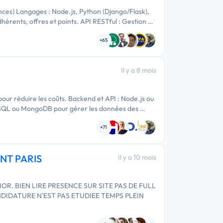
nces) Langages : Node.js, Python (Django/Flask),
érents, offres et points. API RESTful : Gestion …
+65
Il y a 8 mois
our réduire les coûts. Backend et API : Node.js ou
reSQL ou MongoDB pour gérer les données des …
+71
ENT PARIS
Il y a 10 mois
SENIOR. BIEN LIRE PRESENCE SUR SITE PAS DE FULL
NDIDATURE N'EST PAS ETUDIEE TEMPS PLEIN