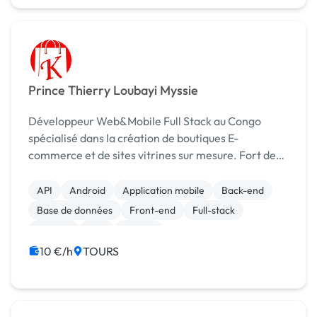
Prince Thierry Loubayi Myssie
Développeur Web&Mobile Full Stack au Congo
spécialisé dans la création de boutiques E-
commerce et de sites vitrines sur mesure. Fort de
mes 8 ans d’expérience, je vous accompagne tout
au long de votre projet : de la création de votre
API
Android
Application mobile
Back-end
webdesign à l...
Base de données
Front-end
Full-stack
Laravel
PHP
Python
10 €/h
TOURS