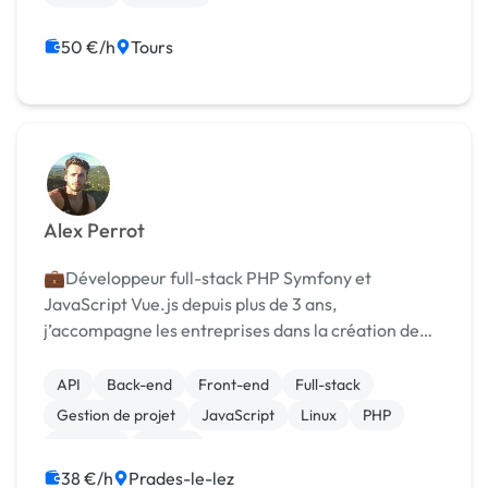
50 €/h
Tours
Alex Perrot
‍💼Développeur full-stack PHP Symfony et
JavaScript Vue.js depuis plus de 3 ans,
j’accompagne les entreprises dans la création de
solutions métiers sur-mesure ainsi que des sites
internet. 👨‍💻 Grâce à mon expérience en tant que
API
Back-end
Front-end
Full-stack
salarié j'ai pu t...
Gestion de projet
JavaScript
Linux
PHP
Symfony
Vue.JS
38 €/h
Prades-le-lez