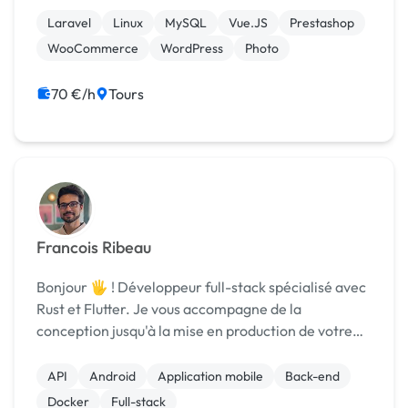
gérer un projet dans sa globalité, depuis sa
Laravel
Linux
MySQL
Vue.JS
Prestashop
conception jusqu'à ...
WooCommerce
WordPress
Photo
70 €/h
Tours
Francois Ribeau
Bonjour 🖐 ! Développeur full-stack spécialisé avec
Rust et Flutter. Je vous accompagne de la
conception jusqu'à la mise en production de votre
produit tout en passant par le développement de ce
dernier. N'hésitez pas à me contacter, au pla...
API
Android
Application mobile
Back-end
Docker
Full-stack