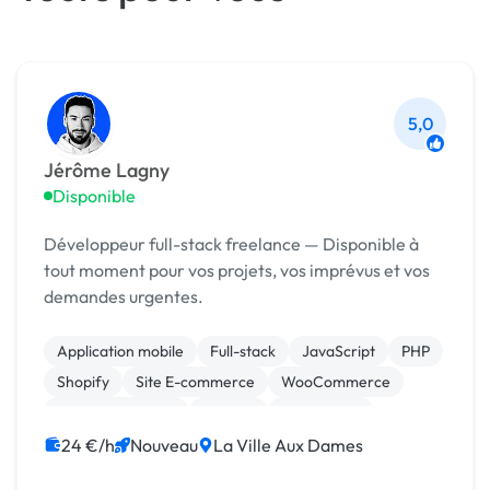
5,0
Jérôme Lagny
Disponible
Développeur full-stack freelance — Disponible à
tout moment pour vos projets, vos imprévus et vos
demandes urgentes.
Application mobile
Full-stack
JavaScript
PHP
Shopify
Site E-commerce
WooCommerce
CSS, HTML, XML
Framer
Web design
24 €/h
Nouveau
La Ville Aux Dames