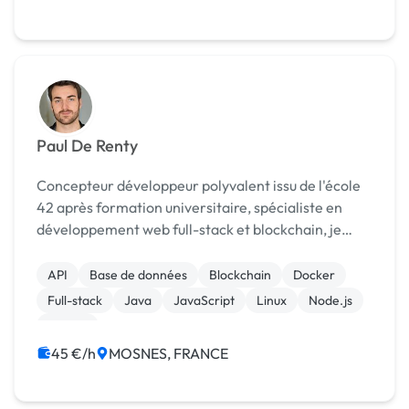
Paul De Renty
Concepteur développeur polyvalent issu de l'école
42 après formation universitaire, spécialiste en
développement web full-stack et blockchain, je
m'efforce de matérialiser les projets webs et
d'applications décentralisées de mes clients au plus
API
Base de données
Blockchain
Docker
pr...
Full-stack
Java
JavaScript
Linux
Node.js
Python
45 €/h
MOSNES, FRANCE