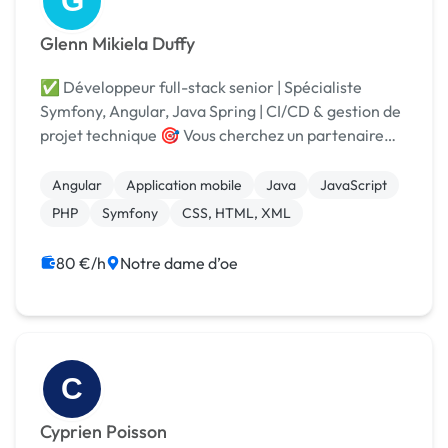
G
Glenn Mikiela Duffy
✅ Développeur full-stack senior | Spécialiste
Symfony, Angular, Java Spring | CI/CD & gestion de
projet technique 🎯 Vous cherchez un partenaire
fiable, expérimenté et technique pour développer
vos logiciels métiers ou applications web ? Je suis...
Angular
Application mobile
Java
JavaScript
PHP
Symfony
CSS, HTML, XML
80 €/h
Notre dame d’oe
C
Cyprien Poisson