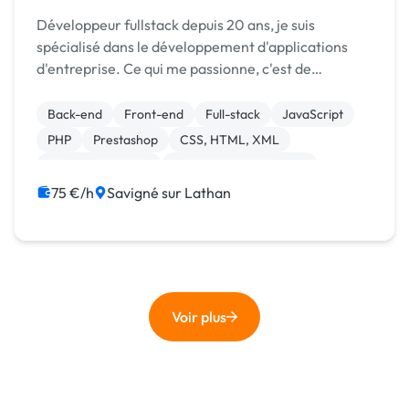
Développeur fullstack depuis 20 ans, je suis
spécialisé dans le développement d'applications
d'entreprise. Ce qui me passionne, c'est de
développer des outils spécialisés pour faciliter et
moderniser le travail d'une équipe. Au niveau
Back-end
Front-end
Full-stack
JavaScript
technos, j'...
PHP
Prestashop
CSS, HTML, XML
Integration HTML
Modules et composants
WordPress
75 €/h
Savigné sur Lathan
Voir plus