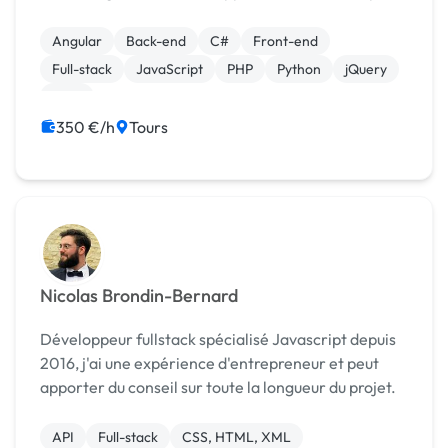
+ options sur mesure + hébergement Développeur
de Chatbots : Agents Conversationnels sur mesure
Angular
Back-end
C#
Front-end
SEO : ...
Full-stack
JavaScript
PHP
Python
jQuery
CMS
350 €/h
Tours
Nicolas Brondin-Bernard
Développeur fullstack spécialisé Javascript depuis
2016, j'ai une expérience d'entrepreneur et peut
apporter du conseil sur toute la longueur du projet.
API
Full-stack
CSS, HTML, XML