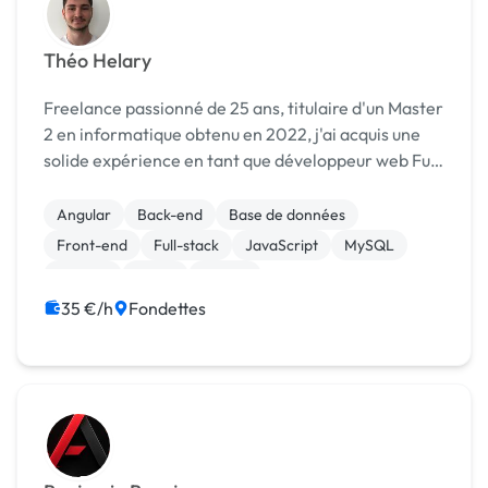
Théo Helary
Freelance passionné de 25 ans, titulaire d'un Master
2 en informatique obtenu en 2022, j'ai acquis une
solide expérience en tant que développeur web Full
Stack depuis 2021. Au cours de mes missions en
freelance et durant mes études, je me suis spé...
Angular
Back-end
Base de données
Front-end
Full-stack
JavaScript
MySQL
Node.js
React
Vue.JS
35 €/h
Fondettes