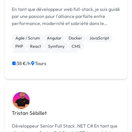
En tant que développeur web full-stack, je suis guidé
par une passion pour l'alliance parfaite entre
performance, modernité et sobriété dans le
développement de sites web. Mon approche met
l'accent sur la création de sites internet qui se
Agile / Scrum
Angular
Docker
JavaScript
distingu...
PHP
React
Symfony
CMS
CSS, HTML, XML
WordPress
38 €/h
Tours
Tristan Sébillet
Développeur Senior Full Stack .NET C# En tant que