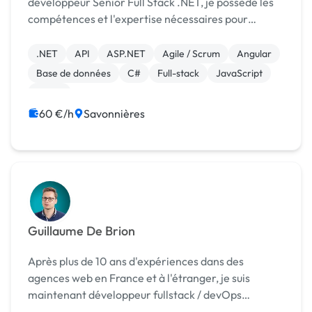
développeur Senior Full Stack .NET, je possède les
compétences et l'expertise nécessaires pour
répondre à vos besoins spécifiques : Lead technique,
formation : mentorat de développeurs, code ...
.NET
API
ASP.NET
Agile / Scrum
Angular
Base de données
C#
Full-stack
JavaScript
Stripe
60 €/h
Savonnières
Guillaume De Brion
Après plus de 10 ans d'expériences dans des
agences web en France et à l'étranger, je suis
maintenant développeur fullstack / devOps
indépendant. Cela signifie que je suis capable de