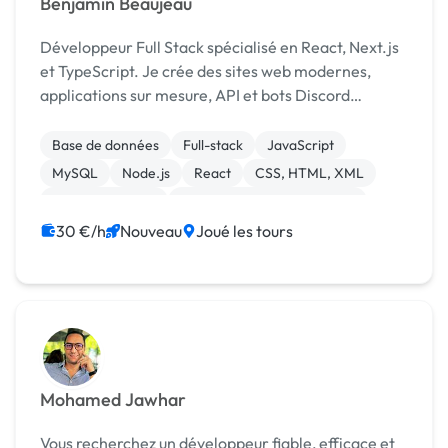
Benjamin Beaujeau
Développeur Full Stack spécialisé en React, Next.js
et TypeScript. Je crée des sites web modernes,
applications sur mesure, API et bots Discord
performants et évolutifs.
Base de données
Full-stack
JavaScript
MySQL
Node.js
React
CSS, HTML, XML
Gestion site web
Migration ou refonte de site
Maintenance
30 €/h
Nouveau
Joué les tours
Mohamed Jawhar
Vous recherchez un développeur fiable, efficace et