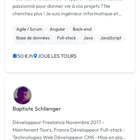
passionné pour donner vie à vos projets ? Ne
cherchez plus ! Je suis ingénieur informatique et
développeur spécialisé en Backend et aussi en
Fullstack (plus de 16 ans d'expérience) , avec une e...
Agile / Scrum
Angular
Back-end
Base de données
Full-stack
Java
JavaScript
PHP
React
CSS, HTML, XML
50 €/h
JOUE LES TOURS
Baptiste Schlienger
Développeur Freelance Novembre 2017 -
Maintenant Tours, France Développeur Full-stack :
Technologies Web Développeur CMS : Mise en place