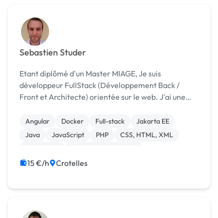
Sebastien Studer
Etant diplômé d'un Master MIAGE, Je suis
développeur FullStack (Développement Back /
Front et Architecte) orientée sur le web. J'ai une
bonne expertise sur les technologies liées à mon
profil et je me documente régulièrement.
Angular
Docker
Full-stack
Jakarta EE
Java
JavaScript
PHP
CSS, HTML, XML
WordPress
Référencement, liens
15 €/h
Crotelles