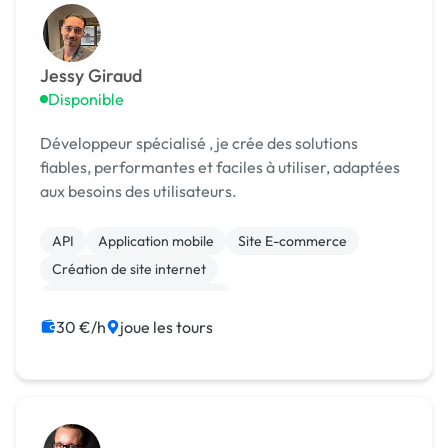
Jessy Giraud
Disponible
Développeur spécialisé , je crée des solutions
fiables, performantes et faciles à utiliser, adaptées
aux besoins des utilisateurs.
API
Application mobile
Site E-commerce
Création de site internet
Développement spécifique
Migration ou refonte de site
30 €/h
joue les tours